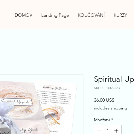
DOMOV
Landing Page
KOUČOVÁNÍ
KURZY
•
Spiritual U
SKU: SPU022223
Cena
36,00 US$
includes shipping
Množství
*