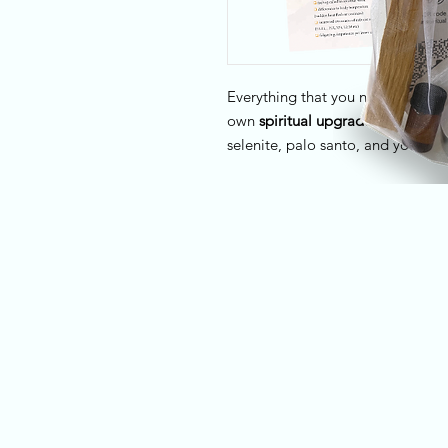
Everything that you need to crea
own
spiritual upgrade
. The kit co
selenite, palo santo, and your st