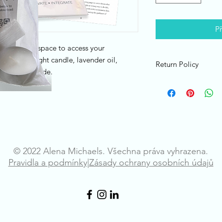
P
te your own space to access your
ntains: tea light candle, lavender oil,
Return Policy
ep-by-step guide.
All sales are final (no
© 2022 Alena Michaels. Všechna práva vyhrazena.
Pravidla a podmínky
|
Zásady ochrany osobních údajů